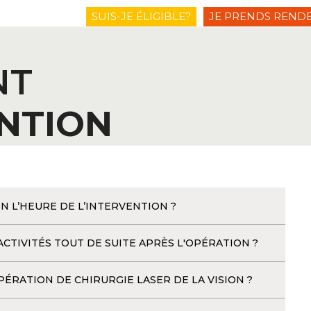
SUIS-JE ÉLIGIBLE?
JE PRENDS REND
Le centre
Votre vision
Les techniques
L’intervention
Le
NT
01 5
ENTION
 L’HEURE DE L’INTERVENTION ?
CTIVITÉS TOUT DE SUITE APRÈS L'OPÉRATION ?
ÉRATION DE CHIRURGIE LASER DE LA VISION ?