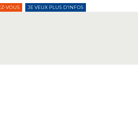
EZ-VOUS
JE VEUX PLUS D'INFOS
 coût
Contact et Accès
3 10 10 00