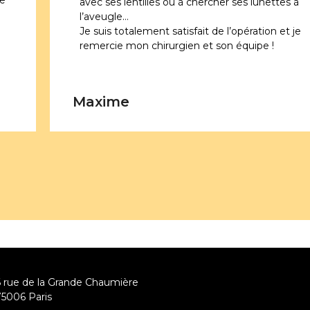
Je
avec ses lentilles ou à chercher ses lunettes à
l’aveugle…
Je suis totalement satisfait de l’opération et je
remercie mon chirurgien et son équipe !
Maxime
6 rue de la Grande Chaumière
75006 Paris