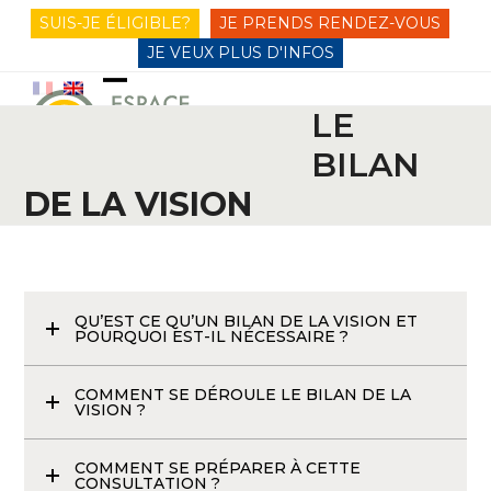
Skip
SUIS-JE ÉLIGIBLE?
JE PRENDS RENDEZ-VOUS
to
JE VEUX PLUS D'INFOS
content
Open
Close
LE
mobile
mobile
BILAN
Depuis 15 ans, technique et accueil au coeur de Paris
menu
menu
DE LA VISION
QU’EST CE QU’UN BILAN DE LA VISION ET
POURQUOI EST-IL NÉCESSAIRE ?
COMMENT SE DÉROULE LE BILAN DE LA
VISION ?
COMMENT SE PRÉPARER À CETTE
CONSULTATION ?